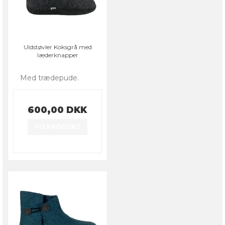
Uldstøvler Koksgrå med
læderknapper
Med trædepude.
600,00 DKK
VIS PRODUKT