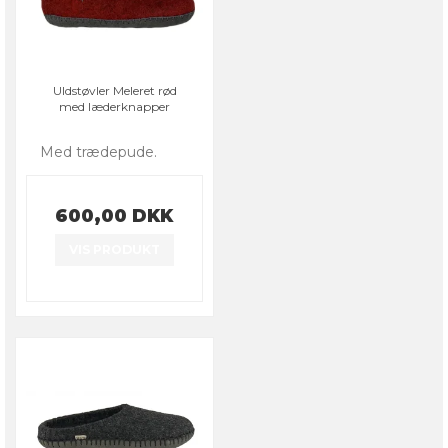
Uldstøvler Meleret rød
med læderknapper
Med trædepude.
600,00 DKK
VIS PRODUKT