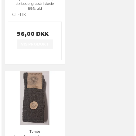
stribede, glatstrikkede
88% uld
CL-11K
96,00 DKK
VIS PRODUKT
Tynde