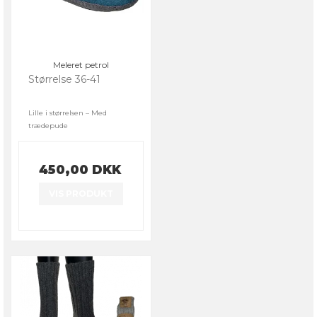
Meleret petrol
Størrelse 36-41
Lille i størrelsen – Med
trædepude
450,00 DKK
VIS PRODUKT