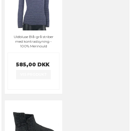
Uldbluse Blå-grå striber
med kontrastsyning -
100% Merinould
585,00 DKK
VIS PRODUKT