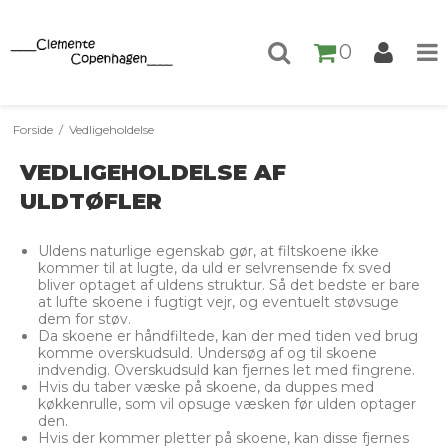
0
Forside
/
Vedligeholdelse
VEDLIGEHOLDELSE AF
ULDTØFLER
Uldens naturlige egenskab gør, at filtskoene ikke
kommer til at lugte, da uld er selvrensende fx sved
bliver optaget af uldens struktur. Så det bedste er bare
at lufte skoene i fugtigt vejr, og eventuelt støvsuge
dem for støv.
Da skoene er håndfiltede, kan der med tiden ved brug
komme overskudsuld. Undersøg af og til skoene
indvendig. Overskudsuld kan fjernes let med fingrene.
Hvis du taber væske på skoene, da duppes med
køkkenrulle, som vil opsuge væsken før ulden optager
den.
Hvis der kommer pletter på skoene, kan disse fjernes