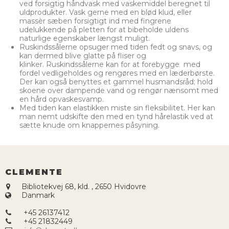
ved forsigtig håndvask med vaskemiddel beregnet til
uldprodukter. Vask gerne med en blød klud, eller
massèr sæben forsigtigt ind med fingrene
udelukkende på pletten for at bibeholde uldens
naturlige egenskaber længst muligt.
Ruskindssålerne opsuger med tiden fedt og snavs, og
kan dermed blive glatte på fliser og
klinker. Ruskindssålerne kan for at forebygge med
fordel vedligeholdes og rengøres med en læderbørste.
Der kan også benyttes et gammel husmandsråd; hold
skoene over dampende vand og rengør nænsomt med
en hård opvaskesvamp.
Med tiden kan elastikken miste sin fleksibilitet. Her kan
man nemt udskifte den med en tynd hårelastik ved at
sætte knude om knappernes påsyning.
CLEMENTE
Bibliotekvej 68, kld.
,
2650 Hvidovre
Danmark
+45 26137412
+45 21832449