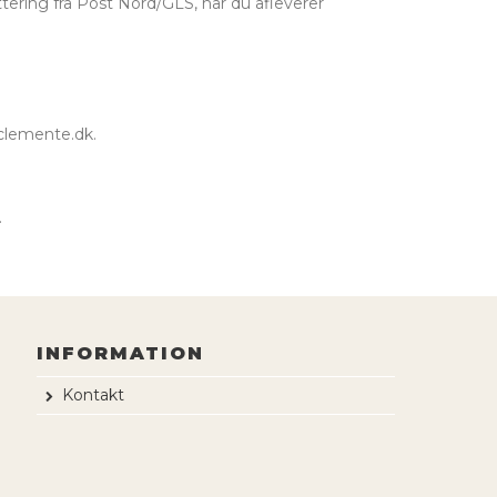
ttering fra Post Nord/GLS, når du afleverer
@clemente.dk.
.
INFORMATION
Kontakt