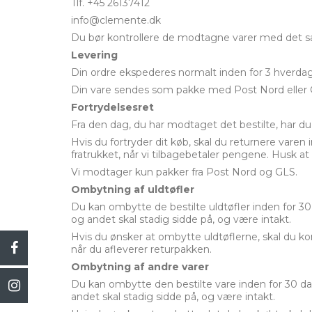
Tlf. +45 26137412
info@clemente.dk
Du bør kontrollere de modtagne varer med det sam
Levering
Din ordre ekspederes normalt inden for 3 hverdage
Din vare sendes som pakke med Post Nord eller
Fortrydelsesret
Fra den dag, du har modtaget det bestilte, har du
Hvis du fortryder dit køb, skal du returnere varen 
fratrukket, når vi tilbagebetaler pengene. Husk at 
Vi modtager kun pakker fra Post Nord og GLS.
Ombytning af uldtøfler
Du kan ombytte de bestilte uldtøfler inden for 3
og andet skal stadig sidde på, og være intakt.
Hvis du ønsker at ombytte uldtøflerne, skal du kon
når du afleverer returpakken.
Ombytning af andre varer
Du kan ombytte den bestilte vare inden for 30 d
andet skal stadig sidde på, og være intakt.