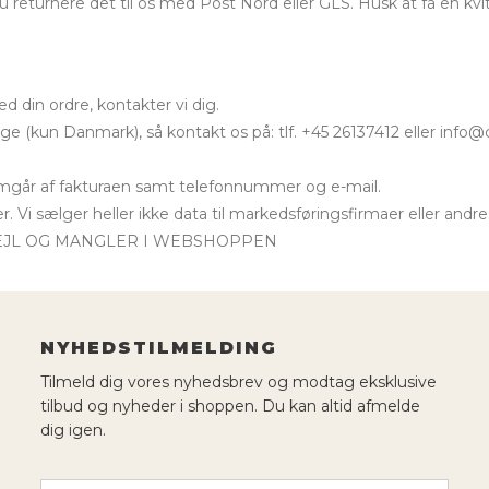
 returnere det til os med Post Nord eller GLS. Husk at få en kvi
 din ordre, kontakter vi dig.
e (kun Danmark), så kontakt os på: tlf. +45 26137412 eller info
emgår af fakturaen samt telefonnummer og e-mail.
. Vi sælger heller ikke data til markedsføringsfirmaer eller andre
EJL OG MANGLER I WEBSHOPPEN
NYHEDSTILMELDING
Tilmeld dig vores nyhedsbrev og modtag eksklusive
tilbud og nyheder i shoppen. Du kan altid afmelde
dig igen.