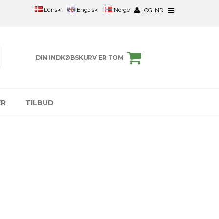
Engelsk
Norge
Dansk
LOG IND
DIN INDKØBSKURV ER TOM
ER
TILBUD