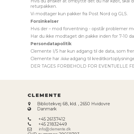
Hvis du ønsker at ombytte det du har købt, skal du
returpakken.
Vi modtager kun pakker fra Post Nord og GLS.
Forsinkelser
Hvis der – mod forventning - opstår problemer med
Har du ikke modtaget din pakke inden for 7-10 dag
Persondatapolitik
Clemente I/S har kun adgang til de data, som fr
Clemente har
ikke
adgang til kreditkortoplysninger
DER TAGES FORBEHOLD FOR EVENTUELLE F
CLEMENTE
Bibliotekvej 68, kld.
,
2650 Hvidovre
Danmark
+45 26137412
+45 21832449