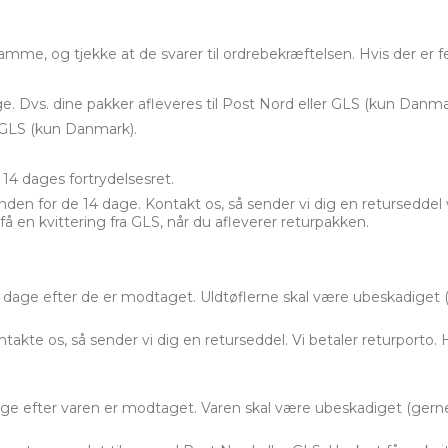
me, og tjekke at de svarer til ordrebekræftelsen. Hvis der er f
. Dvs. dine pakker afleveres til Post Nord eller GLS (kun Danma
 GLS (kun Danmark).
 14 dages fortrydelsesret.
inden for de 14 dage. Kontakt os, så sender vi dig en returseddel 
få en kvittering fra GLS, når du afleverer returpakken.
0 dage efter de er modtaget. Uldtøflerne skal være ubeskadiget
takte os, så sender vi dig en returseddel. Vi betaler returporto. 
age efter varen er modtaget. Varen skal være ubeskadiget (gern