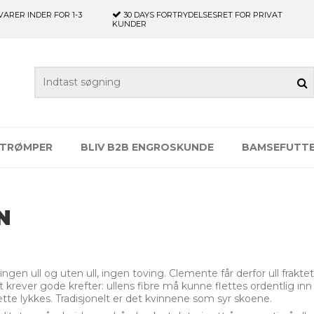
VARER INDER FOR 1-3
30 DAYS
FORTRYDELSESRET FOR PRIVAT
KUNDER
TRØMPER
BLIV B2B ENGROSKUNDE
BAMSEFUTT
N
ngen ull og uten ull, ingen toving. Clemente får derfor ull fraktet
krever gode krefter: ullens fibre må kunne flettes ordentlig inn i
dette lykkes. Tradisjonelt er det kvinnene som syr skoene.