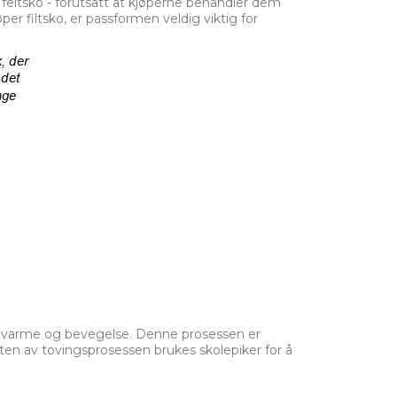
le feltsko - forutsatt at kjøperne behandler dem
per filtsko, er passformen veldig viktig for
et, varme og bevegelse. Denne prosessen er
tten av tovingsprosessen brukes skolepiker for å