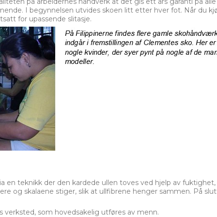
kvaliteten på arbeidernes håndverk at det gis ett års garanti på al
gnende. I begynnelsen utvides skoen litt etter hver fot. Når du kjø
tsatt for upassende slitasje.
 via en teknikk der den kardede ullen toves ved hjelp av fuktigh
rere og skalaene stiger, slik at ullfibrene henger sammen. På slu
es verksted, som hovedsakelig utføres av menn.