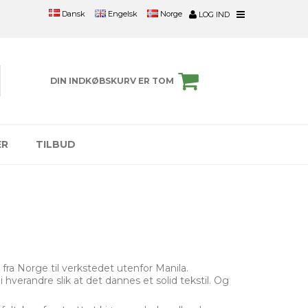
Engelsk
Norge
Dansk
LOG IND
DIN INDKØBSKURV ER TOM
ER
TILBUD
 fra Norge til verkstedet utenfor Manila.
 hverandre slik at det dannes et solid tekstil. Og