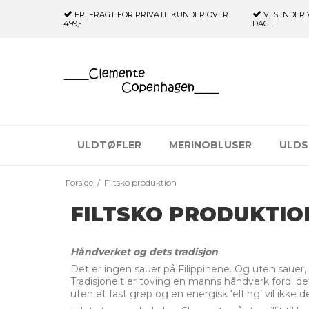
FRI FRAGT FOR PRIVATE KUNDER
OVER
VI SENDER 
499,-
DAGE
ULDTØFLER
MERINOBLUSER
ULDS
Forside
/
Filtsko produktion
FILTSKO PRODUKTIO
Håndverket og dets tradisjon
Det er ingen sauer på Filippinene. Og uten sauer, i
Tradisjonelt er toving en manns håndverk fordi det 
uten et fast grep og en energisk ‘elting’ vil ikke 