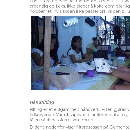
I det store og hele har Clemente så stor tillit til 
ordentlig og f.eks. ikke gidder å koke dem eller li
holdbarhet; hvis skoen ikke passer bra, vil den bli u
Håndfilting
Filting er et eldgammelt håndverk. Filten gjøres
tidkrevende. Varmt såpevann får fibrene til å mig
få en så lik passform som mulig.
Bildene nedenfor viser filtprosessen på Clement