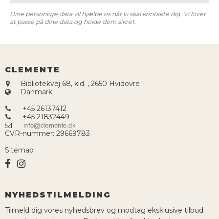
Dine personlige data vil hjælpe os når vi skal kontakte dig. Vi lover
at passe på dine data og holde dem sikret.
CLEMENTE
Bibliotekvej 68, kld.
,
2650 Hvidovre
Danmark
+45 26137412
+45 21832449
CVR-nummer
:
29669783
Sitemap
NYHEDSTILMELDING
Tilmeld dig vores nyhedsbrev og modtag eksklusive tilbud