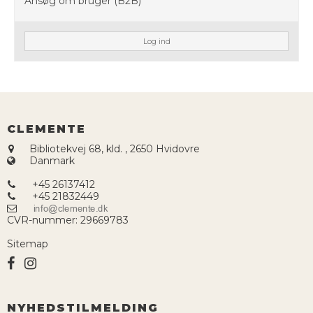
Ansøg om bruger (B2B)
Log ind
CLEMENTE
Bibliotekvej 68, kld.
,
2650 Hvidovre
Danmark
+45 26137412
+45 21832449
CVR-nummer
:
29669783
Sitemap
NYHEDSTILMELDING