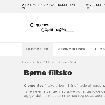
FRI FRAGT FOR PRIVATE KUNDER
OVER
VI SENDER 
499,-
DAGE
ULDTØFLER
MERINOBLUSER
ULDS
Forside
/
Shop
/
Uldtøfler
/
Børne filtsko
Børne filtsko
Clementes
filtsko til børn, håndfiltede af norsk h
Tøflerne er farverige med sjove og fantasifulde de
og gør det nemt at komme ned i og ud af, uden at 