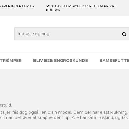
VARER INDER FOR 1-3
30 DAYS
FORTRYDELSESRET FOR PRIVAT
KUNDER
TRØMPER
BLIV B2B ENGROSKUNDE
BAMSEFUTT
østuld.
taljer, fås dog også i en plain model. Dem der har elastiklukning,
man behøver at knappe dem op. Alle har sål af ruskind, og fås i 