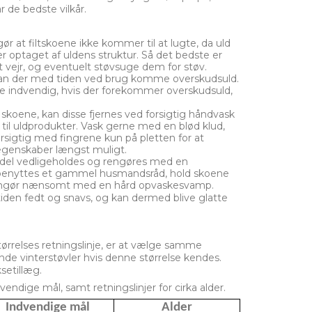
 de bedste vilkår.
r at filtskoene ikke kommer til at lugte, da uld
er optaget af uldens struktur. Så det bedste er
gt vejr, og eventuelt støvsuge dem for støv.
kan der med tiden ved brug komme overskudsuld.
 indvendig, hvis der forekommer overskudsuld,
skoene, kan disse fjernes ved forsigtig håndvask
il uldprodukter. Vask gerne med en blød klud,
rsigtig med fingrene kun på pletten for at
egenskaber længst muligt.
del vedligeholdes og rengøres med en
 benyttes et gammel husmandsråd, hold skoene
ngør nænsomt med en hård opvaskesvamp.
den fedt og snavs, og kan dermed blive glatte
tørrelses retningslinje, er at vælge samme
e vinterstøvler hvis denne størrelse kendes.
setillæg.
vendige mål, samt retningslinjer for cirka alder.
Indvendige mål
Alder