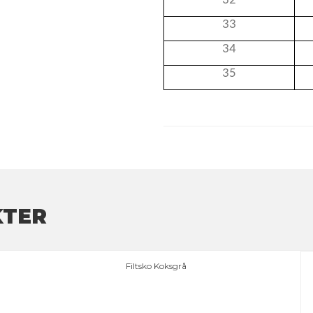
32
33
34
35
KTER
Filtsko Koksgrå