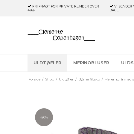
FRI FRAGT FOR PRIVATE KUNDER
OVER
VI SENDER 
499,-
DAGE
ULDTØFLER
MERINOBLUSER
ULDS
Forside
/
Shop
/
Uldtøfler
/
Børne filtsko
/
Mellemgrå med 
-20%