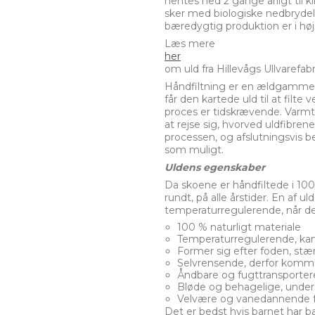
hentes ned 2 gange årligt til 
sker med biologiske nedbrydeli
bæredygtig produktion er i hø
Læs mere
her
om uld fra Hillevågs Ullvarefabr
Håndfiltning er en ældgammel 
får den kartede uld til at fil
proces er tidskrævende. Varmt 
at rejse sig, hvorved uldfibre
processen, og afslutningsvis be
som muligt.
Uldens egenskaber
Da skoene er håndfiltede i 10
rundt, på alle årstider. En af 
temperaturregulerende, når det
100 % naturligt materiale
Temperaturregulerende, kan 
Former sig efter foden, stæ
Selvrensende, derfor kommer
Åndbare og fugttransporte
Bløde og behagelige, unders
Velvære og vanedannende f
Det er bedst hvis barnet har b