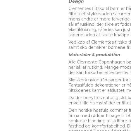
Design
Clementes filtsko til børn er hå
filtet i et stykke uden sammen
mens andre er mere farverige me
sål af ruskind, der sikre at fø
elastiklukning, således kan j
skoene uden at skulle knappe
Ved køb af Clementes filtsko ti
samt sko der sikrer børnene fr
Materialer & produktion
Alle Clemente Copenhagen børn
har sål af ruskind. Mange mode
der kan forkortes efter behov,
Slidstærk nylontråd sørger for 
Fantasifulde dekorationer er h
filtskoenes kant er afsluttet m
Da der benyttes naturlig uld, 
enkelt lille halmstrå der er filt
Den norske høstuld kommer fra H
firma med rødder tilbage til 18
konkrete blanding af uldfibre 
fasthed og komfortabelhed. De n