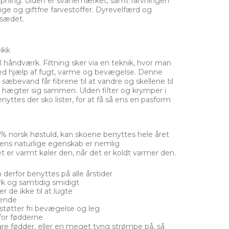
klipning. Ulden er svanemærket, samt farvningen
ge og giftfrie farvestoffer. Dyrevelfærd og
jsædet.
ikk
håndværk. Filtning sker via en teknik, hvor man
te ved hjælp af fugt, varme og bevægelse. Denne
sæbevand får fibrene til at vandre og skellene til
ne hægter sig sammen. Ulden filter og krymper i
nyttes der sko lister, for at få så ens en pasform
0% norsk høstuld, kan skoene benyttes hele året
uldens naturlige egenskab er nemlig
 er varmt køler den, når det er koldt varmer den.
derfor benyttes på alle årstider
rk og samtidig smidigt
 de ikke til at lugte
rende
tøtter fri bevægelse og leg
or fødderne
are fødder, eller en meget tyng strømpe på, så