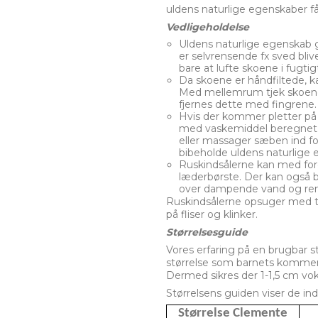
uldens naturlige egenskaber får
Vedligeholdelse
Uldens naturlige egenskab gø
er selvrensende fx sved bliv
bare at lufte skoene i fugti
Da skoene er håndfiltede, 
Med mellemrum tjek skoene
fjernes dette med fingrene.
Hvis der kommer pletter på 
med vaskemiddel beregnet t
eller massager sæben ind fo
bibeholde uldens naturlige 
Ruskindsålerne kan med for
læderbørste. Der kan også
over dampende vand og re
Ruskindsålerne opsuger med ti
på fliser og klinker.
Størrelsesguide
Vores erfaring på en brugbar s
størrelse som barnets kommend
Dermed sikres der 1-1,5 cm vok
Størrelsens guiden viser de ind
Størrelse Clemente