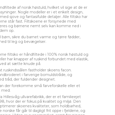
ndfiltede af norsk høstuld, hvilket vil sige at de er
syninger. Nogle modeller er i et enkelt design,
d sjove og fantasifulde detaljer. Alle filtsko har
dderne står fast. Filtskoene er forsynede med
usteres og børnene nemt selv kan komme ned i
 dem op.
l børn, sikre du barnet varme og tørre fødder,
ihed til leg og bevægelser.
e filtsko er håndfiltede i 100% norsk høstuld og
ller har knapper af ruskind forbundet med elastik,
 ved at sætte knude på.
at ruskindssålen fastholder skoens facon.
åndbroderet i farverige bomuldstråde, og
ed tråd, der fuldender designet.
kan der forekomme små farveforskelle eller et
et med.
illesvåg ullvarefabrikk, der er et familieejet
98, hvor der er fokus på kvalitet og miljø. Den
optimerer skoenes kvaliteter, som holdbarhed,
orske får går til dagligt frit oppe i fjeldene, og