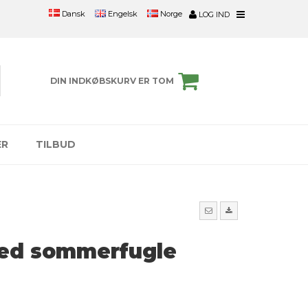
Engelsk
Norge
Dansk
LOG IND
DIN INDKØBSKURV ER TOM
ER
TILBUD
ed sommerfugle