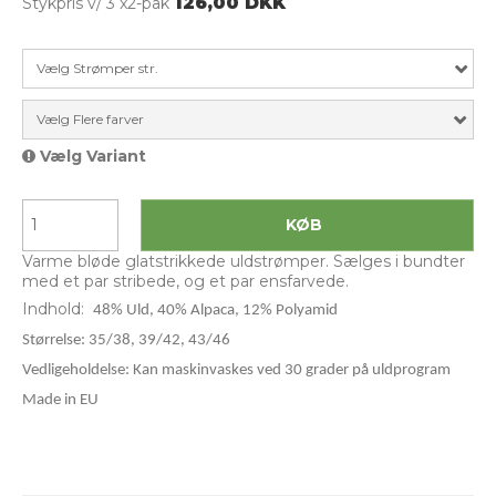
126,00 DKK
Stykpris v/ 3 x2-pak
Vælg Strømper str.
Vælg Flere farver
Vælg Variant
KØB
Varme bløde glatstrikkede uldstrømper. Sælges i bundter
med et par stribede, og et par ensfarvede.
Indhold:
48% Uld, 40% Alpaca, 12% Polyamid
Størrelse: 35/38, 39/42, 43/46
Vedligeholdelse: Kan maskinvaskes ved 30 grader på uldprogram
Made in EU