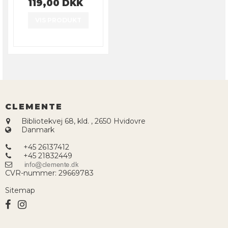
119,00 DKK
VIS PRODUKT
CLEMENTE
Bibliotekvej 68, kld.
,
2650 Hvidovre
Danmark
+45 26137412
+45 21832449
CVR-nummer
:
29669783
Sitemap