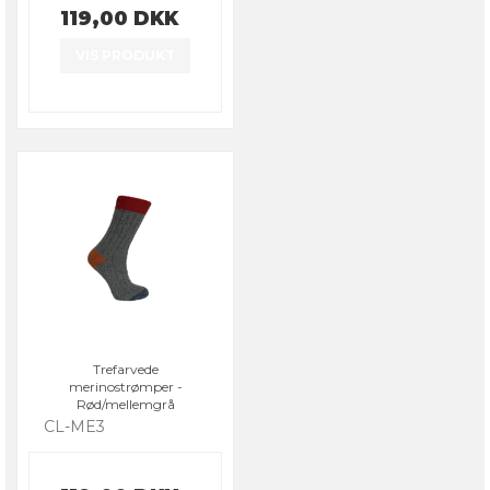
119,00 DKK
VIS PRODUKT
Trefarvede
merinostrømper -
Rød/mellemgrå
CL-ME3