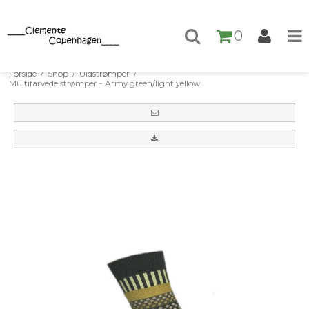
0
Forside
/
Shop
/
Uldstrømper
/
Multifarvede strømper - Army green/light yellow