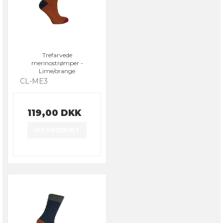
Trefarvede
merinostrømper -
Lime/orange
CL-ME3
119,00 DKK
VIS PRODUKT