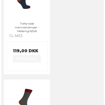
Trefarvede
merinostrømper -
Mellemgrå/blå
CL-ME3
119,00 DKK
VIS PRODUKT