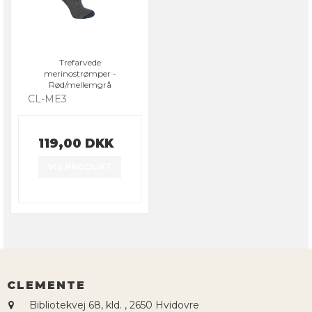
Trefarvede
merinostrømper -
Rød/mellemgrå
CL-ME3
119,00 DKK
VIS PRODUKT
CLEMENTE
Bibliotekvej 68, kld.
,
2650 Hvidovre