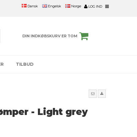
Engelsk
Norge
Dansk
LOG IND
DIN INDKØBSKURV ER TOM
ER
TILBUD
mper - Light grey