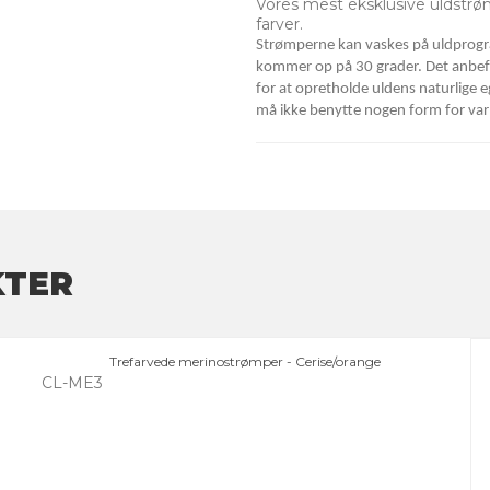
Vores mest eksklusive uldstr
farver.
Strømperne kan vaskes på uldprogr
kommer op på 30 grader. Det anbefa
for at opretholde uldens naturlige 
må ikke benytte nogen form for va
KTER
Trefarvede merinostrømper - Cerise/orange
CL-ME3