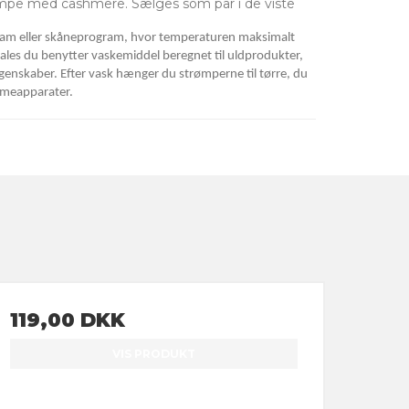
ømpe med cashmere. Sælges som par i de viste
am eller skåneprogram, hvor temperaturen maksimalt
les du benytter vaskemiddel beregnet til uldprodukter,
egenskaber. Efter vask hænger du strømperne til tørre, du
rmeapparater.
119,00 DKK
VIS PRODUKT