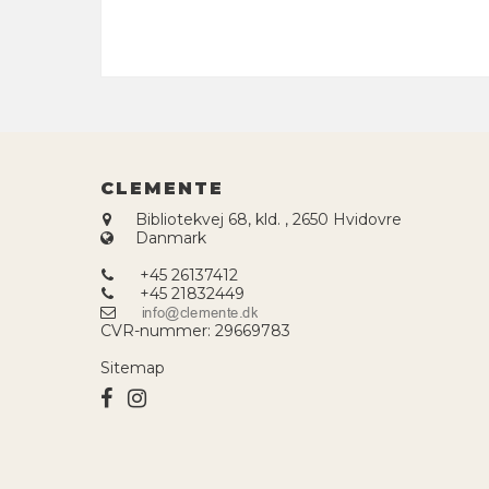
CLEMENTE
Bibliotekvej 68, kld.
,
2650 Hvidovre
Danmark
+45 26137412
+45 21832449
CVR-nummer
:
29669783
Sitemap