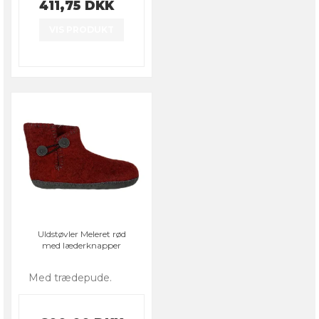
411,75 DKK
VIS PRODUKT
Uldstøvler Meleret rød
med læderknapper
Med trædepude.