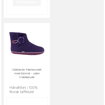
VIS PRODUKT
Uldstøvler Mørkeviolet
med blomst - uden
trædepude
Håndfiltet i 100%
Norsk tøffeluld