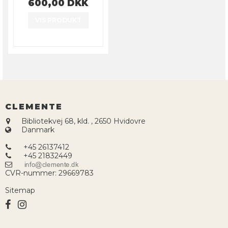
600,00 DKK
VIS PRODUKT
CLEMENTE
Bibliotekvej 68, kld.
,
2650 Hvidovre
Danmark
+45 26137412
+45 21832449
CVR-nummer
:
29669783
Sitemap