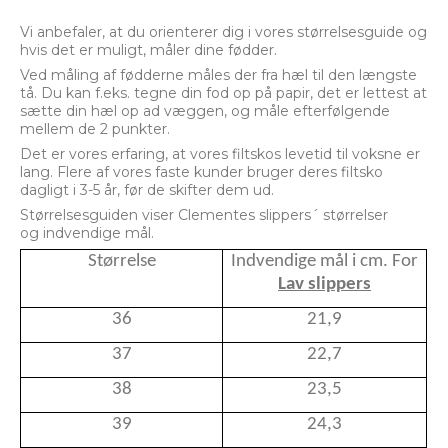
Vi anbefaler, at du orienterer dig i vores størrelsesguide og
hvis det er muligt, måler dine fødder.
Ved måling af fødderne måles der fra hæl til den længste
tå. Du kan f.eks. tegne din fod op på papir, det er lettest at
sætte din hæl op ad væggen, og måle efterfølgende
mellem de 2 punkter.
Det er vores erfaring, at vores filtskos levetid til voksne er
lang. Flere af vores faste kunder bruger deres filtsko
dagligt i 3-5 år, før de skifter dem ud.
Størrelsesguiden viser Clementes slippers´ størrelser
og indvendige mål.
Størrelse
Indvendige mål i cm. For
Lav slippers
36
21,9
37
22,7
38
23,5
39
24,3