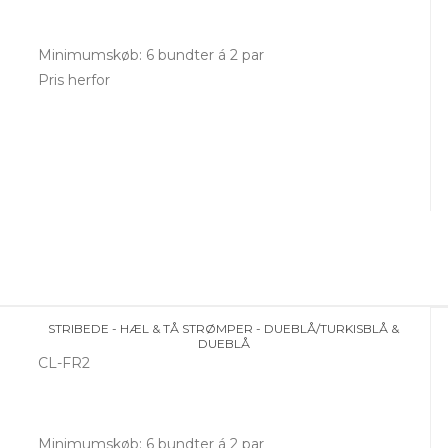
Minimumskøb: 6 bundter á 2 par
Pris herfor
STRIBEDE - HÆL & TÅ STRØMPER - DUEBLÅ/TURKISBLÅ &
DUEBLÅ
CL-FR2
Minimumskøb: 6 bundter á 2 par