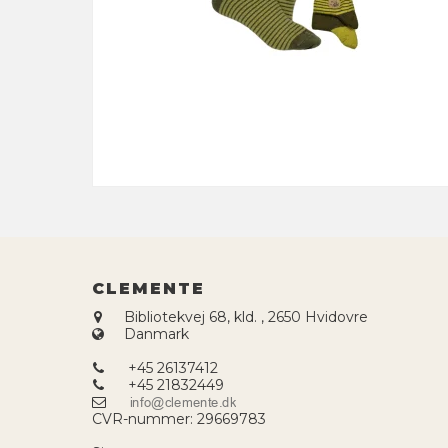
CLEMENTE
Bibliotekvej 68, kld.
,
2650 Hvidovre
Danmark
+45 26137412
+45 21832449
CVR-nummer
:
29669783