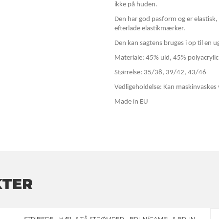
ikke på huden.
Den har god pasform og er elastisk
efterlade elastikmærker.
Den kan sagtens bruges i op til en u
Materiale: 45% uld, 45% polyacryli
Størrelse: 35/38, 39/42, 43/46
Vedligeholdelse: Kan maskinvaskes 
Made in EU
KTER
STRIBEDE - HÆL & TÅ STRØMPER - BRUN/CAMEL & BRUN