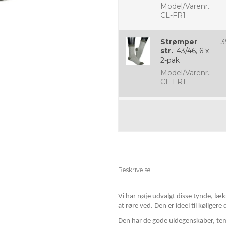
Model/Varenr.:
CL-FR1
Strømper
3
str.
:
43/46, 6 x
2-pak
Model/Varenr.:
CL-FR1
Beskrivelse
Vi har nøje udvalgt disse tynde, læ
at røre ved. Den er ideel til kølige
Den har de gode uldegenskaber, tem