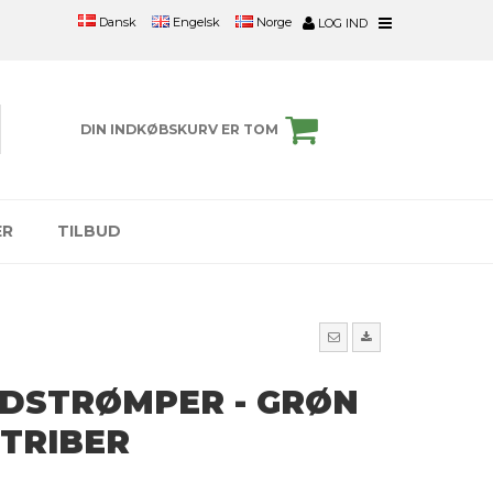
Engelsk
Norge
Dansk
LOG IND
DIN INDKØBSKURV ER TOM
ER
TILBUD
LDSTRØMPER - GRØN
STRIBER