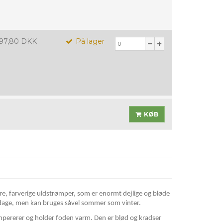
97,80 DKK
På lager
KØB
kre, farverige uldstrømper, som er enormt dejlige og bløde
re dage, men kan bruges såvel sommer som vinter.
pererer og holder foden varm. Den er blød og kradser