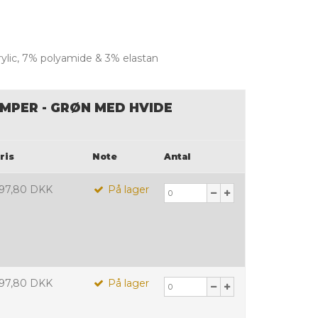
rylic, 7% polyamide & 3% elastan
MPER - GRØN MED HVIDE
ris
Note
Antal
97,80 DKK
På lager
97,80 DKK
På lager