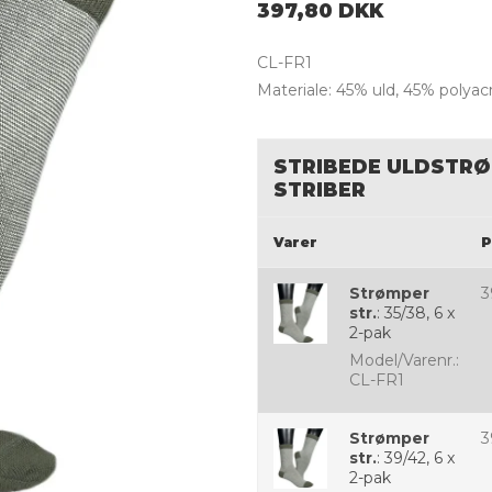
397,80 DKK
CL-FR1
Materiale: 45% uld, 45% polyac
STRIBEDE ULDSTRØ
STRIBER
Varer
P
Strømper
3
str.
:
35/38, 6 x
2-pak
Model/Varenr.:
CL-FR1
Strømper
3
str.
:
39/42, 6 x
2-pak