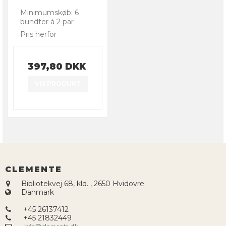
Minimumskøb: 6
bundter á 2 par
Pris herfor
397,80 DKK
VIS PRODUKT
CLEMENTE
Bibliotekvej 68, kld.
,
2650 Hvidovre
Danmark
+45 26137412
+45 21832449