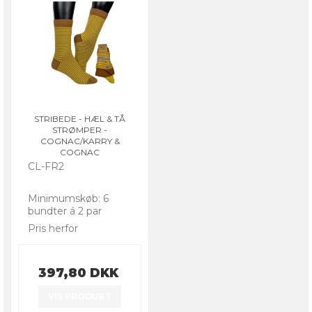
STRIBEDE - HÆL & TÅ
STRØMPER -
COGNAC/KARRY &
COGNAC
CL-FR2
Minimumskøb: 6
bundter á 2 par
Pris herfor
397,80 DKK
VIS PRODUKT