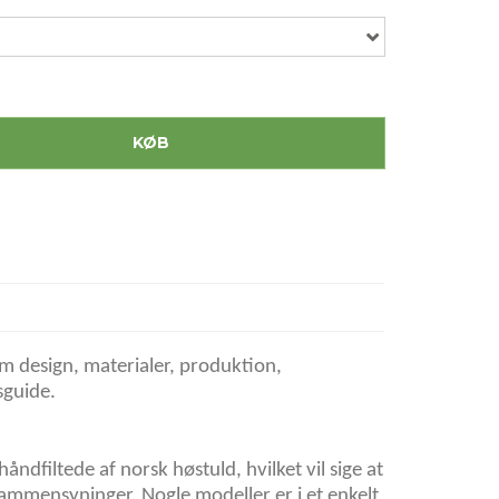
KØB
m design, materialer, produktion,
sguide.
håndfiltede af norsk høstuld, hvilket vil sige at
n sammensyninger. Nogle modeller er i et enkelt