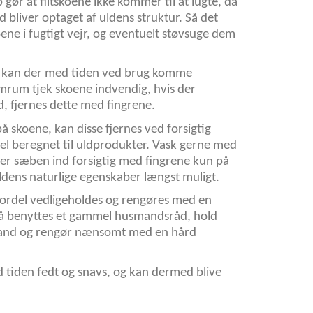
gør at filtskoene ikke kommer til at lugte, da
d bliver optaget af uldens struktur. Så det
oene i fugtigt vejr, og eventuelt støvsuge dem
, kan der med tiden ved brug komme
rum tjek skoene indvendig, hvis der
 fjernes dette med fingrene.
 skoene, kan disse fjernes ved forsigtig
 beregnet til uldprodukter. Vask gerne med
ger sæben ind forsigtig med fingrene kun på
uldens naturlige egenskaber længst muligt.
ordel vedligeholdes og rengøres med en
å benyttes et gammel husmandsråd, hold
and og rengør nænsomt med en hård
tiden fedt og snavs, og kan dermed blive