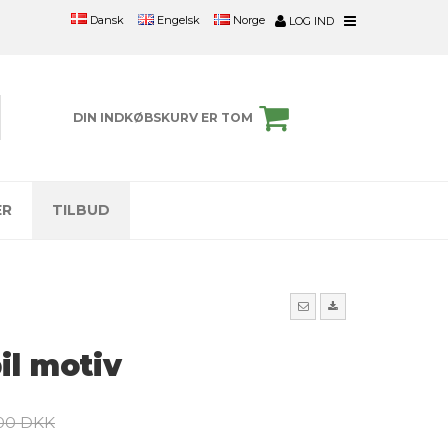
Engelsk
Norge
Dansk
LOG IND
DIN INDKØBSKURV ER TOM
ER
TILBUD
il motiv
,00 DKK