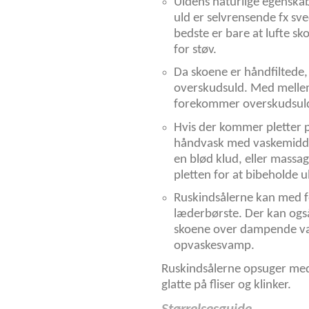
Uldens naturlige egenskab 
uld er selvrensende fx sve
bedste er bare at lufte sk
for støv.
Da skoene er håndfiltede
overskudsuld. Med mellem
forekommer overskudsuld,
Hvis der kommer pletter på
håndvask med vaskemiddel
en blød klud, eller massa
pletten for at bibeholde 
Ruskindsålerne kan med f
læderbørste. Der kan ogs
skoene over dampende v
opvaskesvamp.
Ruskindsålerne opsuger med 
glatte på fliser og klinker.