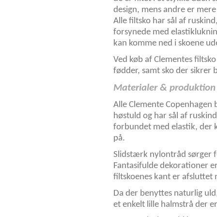
design, mens andre er mere f
Alle filtsko har sål af ruskin
forsynede med elastikluknin
kan komme ned i skoene ude
Ved køb af Clementes filtsko
fødder, samt sko der sikrer 
Materialer & produktion
Alle Clemente Copenhagen bø
høstuld og har sål af ruski
forbundet med elastik, der 
på.
Slidstærk nylontråd sørger f
Fantasifulde dekorationer e
filtskoenes kant er afslutte
Da der benyttes naturlig ul
et enkelt lille halmstrå der e