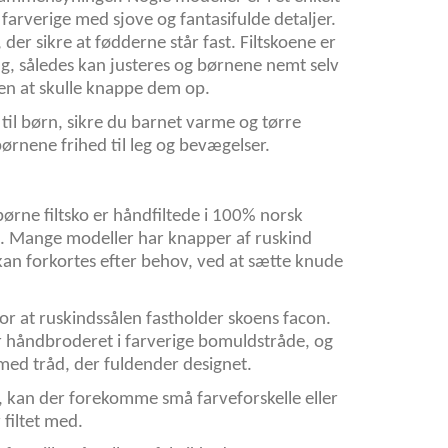
arverige med sjove og fantasifulde detaljer.
d, der sikre at fødderne står fast. Filtskoene er
g, således kan justeres og børnene nemt selv
n at skulle knappe dem op.
 til børn, sikre du barnet varme og tørre
børnene frihed til leg og bevægelser.
rne filtsko er håndfiltede i 100% norsk
nd. Mange modeller har knapper af ruskind
kan forkortes efter behov, ved at sætte knude
or at ruskindssålen fastholder skoens facon.
r håndbroderet i farverige bomuldstråde, og
t med tråd, der fuldender designet.
d, kan der forekomme små farveforskelle eller
r filtet med.