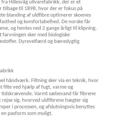
a Hillesvåg ullvarefabrikk, der er et
 tilbage til 1898, hvor der er fokus på
ete blanding af uldfibre optimerer skoenes
 fasthed og komfortabelhed. De norske får
eldene, og hentes ned 2 gange årligt til klipning.
 farvningen sker med biologiske
rvestoffer. Dyrevelfærd og bæredygtig
fabrikk
l håndværk. Filtning sker via en teknik, hvor
t filte ved hjælp af fugt, varme og
 tidskrævende. Varmt sæbevand får fibrene
 at rejse sig, hvorved uldfibrene hægter sig
mper i processen, og afslutningsvis benyttes
ens en pasform som muligt.