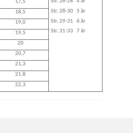
Str. 26-28 4 år
17,5
Str. 28-30 5 år
18,5
Str. 29-31 6 år
19,0
Str. 31-33 7 år
19,5
20
20,7
21,3
21,8
22,3