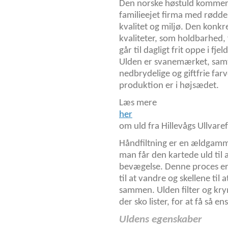
Den norske høstuld kommer fr
familieejet firma med rødder
kvalitet og miljø. Den konkr
kvaliteter, som holdbarhed,
går til dagligt frit oppe i fj
Ulden er svanemærket, samt
nedbrydelige og giftfrie fa
produktion er i højsædet.
Læs mere
her
om uld fra Hillevågs Ullvare
Håndfiltning er en ældgamme
man får den kartede uld til a
bevægelse. Denne proces er
til at vandre og skellene til
sammen. Ulden filter og kry
der sko lister, for at få så 
Uldens egenskaber