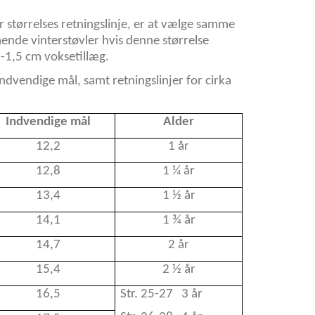
 størrelses retningslinje, er at vælge samme
nde vinterstøvler hvis denne størrelse
-1,5 cm voksetillæg.
indvendige mål, samt retningslinjer for cirka
Indvendige mål
Alder
12,2
1 år
12,8
1 ¼ år
13,4
1 ½ år
14,1
1 ¾ år
14,7
2 år
15,4
2 ½ år
16,5
Str. 25-27 3 år