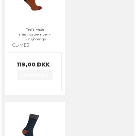
Trefarvede
merinostrømper -
Lime/orange
CL-ME3
119,00 DKK
VIS PRODUKT