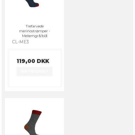
Trefarvede
merinostrømper -
Mellemgrå/blå
CL-ME3
119,00 DKK
VIS PRODUKT