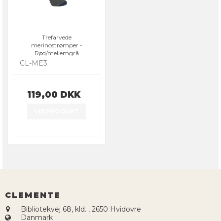
Trefarvede
merinostrømper -
Rød/mellemgrå
CL-ME3
119,00 DKK
VIS PRODUKT
CLEMENTE
Bibliotekvej 68, kld.
,
2650 Hvidovre
Danmark