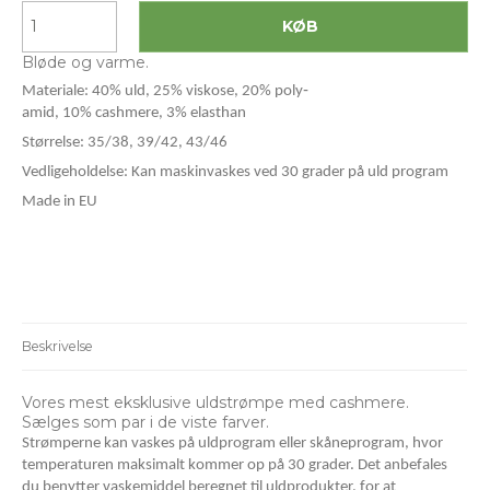
KØB
Bløde og varme.
Materiale: 40% uld, 25% viskose, 20% poly‐
amid, 10% cashmere, 3% elasthan
Størrelse: 35/38, 39/42, 43/46
Vedligeholdelse: Kan maskinvaskes ved 30 grader på uld program
Made in EU
Beskrivelse
Vores mest eksklusive uldstrømpe med cashmere.
Sælges som par i de viste farver.
Strømperne kan vaskes på uldprogram eller skåneprogram, hvor
temperaturen maksimalt kommer op på 30 grader. Det anbefales
du benytter vaskemiddel beregnet til uldprodukter, for at