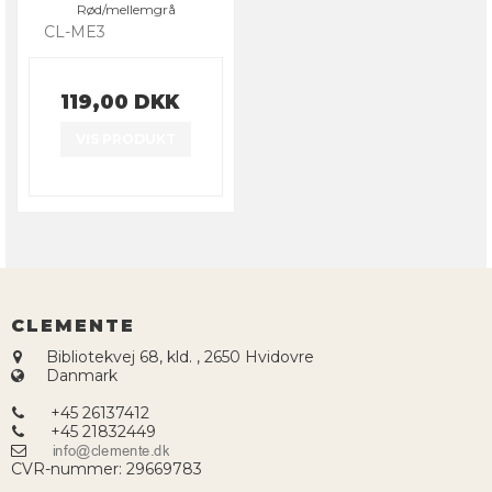
Rød/mellemgrå
CL-ME3
119,00 DKK
VIS PRODUKT
CLEMENTE
Bibliotekvej 68, kld.
,
2650 Hvidovre
Danmark
+45 26137412
+45 21832449
CVR-nummer
:
29669783