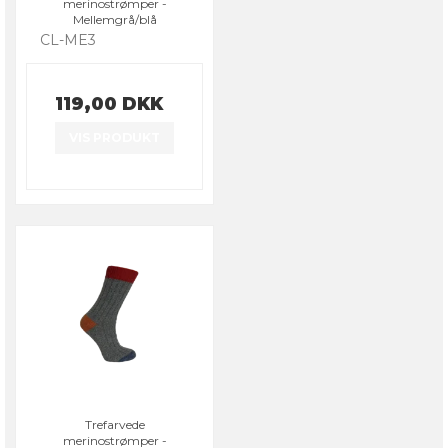
merinostrømper -
Mellemgrå/blå
CL-ME3
119,00 DKK
VIS PRODUKT
Trefarvede
merinostrømper -