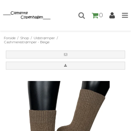
0
Forside
/
Shop
/
Uldstrømper
/
Cashmerestrømper - Beige