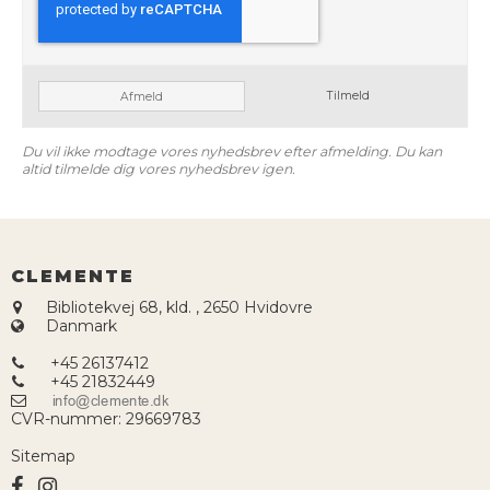
Tilmeld
Afmeld
Du vil ikke modtage vores nyhedsbrev efter afmelding. Du kan
altid tilmelde dig vores nyhedsbrev igen.
CLEMENTE
Bibliotekvej 68, kld.
,
2650 Hvidovre
Danmark
+45 26137412
+45 21832449
CVR-nummer
:
29669783
Sitemap