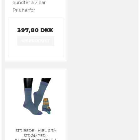
bundter á 2 par
Pris herfor
397,80 DKK
VIS PRODUKT
STRIBEDE - HÆL & TÅ
STRØMPER -