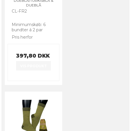
DUEBLÅ/TURKISBLÅ &
DUEBLÅ
CL-FR2
Minimumskøb: 6
bundter á 2 par
Pris herfor
397,80 DKK
VIS PRODUKT