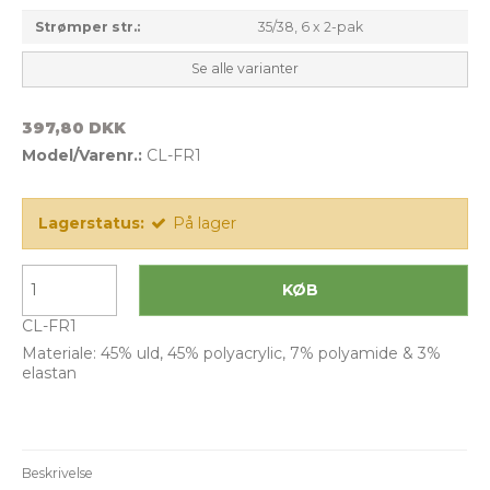
Strømper str.:
35/38, 6 x 2-pak
Se alle varianter
397,80 DKK
Model/Varenr.:
CL-FR1
Lagerstatus:
På lager
KØB
CL-FR1
Materiale: 45% uld, 45% polyacrylic, 7% polyamide & 3%
elastan
Beskrivelse