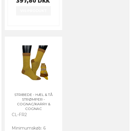
397,80 DKK
VIS PRODUKT
STRIBEDE - HÆL & TÅ
STRØMPER -
COGNAC/KARRY &
COGNAC
CL-FR2
Minimumskøb: 6